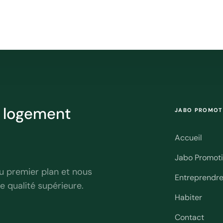
r logement
JABO PROMOT
Accueil
Jabo Promot
u premier plan et nous
Entreprendr
e qualité supérieure.
Habiter
Contact